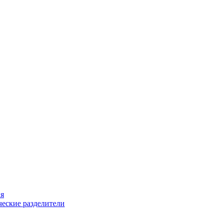
ия
еские разделители