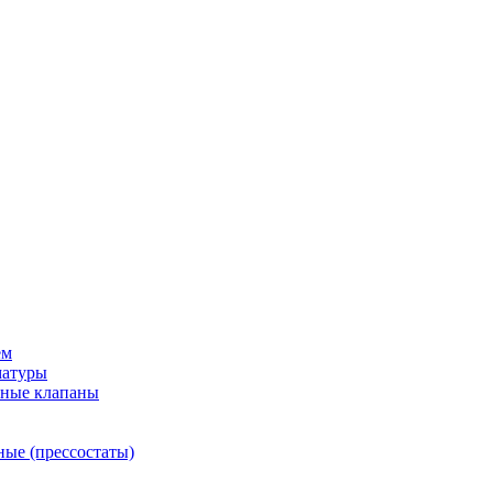
ем
матуры
рные клапаны
ные (прессостаты)