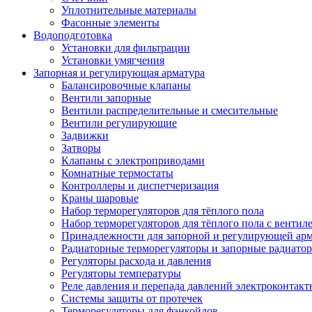
Уплотнительные материалы
Фасонные элементы
Водоподготовка
Установки для фильтрации
Установки умягчения
Запорная и регулирующая арматура
Балансировочные клапаны
Вентили запорные
Вентили распределительные и смесительные
Вентили регулирующие
Задвижки
Затворы
Клапаны с электроприводами
Комнатные термостаты
Контроллеры и диспетчеризация
Краны шаровые
Набор терморегуляторов для тёплого пола
Набор терморегуляторов для тёплого пола с вентил
Принадлежности для запорной и регулирующей ар
Радиаторные терморегуляторы и запорные радиато
Регуляторы расхода и давления
Регуляторы температуры
Реле давления и перепада давлений электроконтакт
Системы защиты от протечек
Терморегуляторы для фэнкойлов