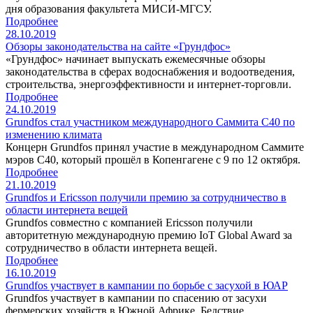
дня образования факультета МИСИ-МГCУ.
Подробнее
28.10.2019
Обзоры законодательства на сайте «Грундфос»
«Грундфос» начинает выпускать ежемесячные обзоры
законодательства в сферах водоснабжения и водоотведения,
строительства, энергоэффективности и интернет-торговли.
Подробнее
24.10.2019
Grundfos стал участником международного Саммита C40 по
изменению климата
Концерн Grundfos принял участие в международном Саммите
мэров C40, который прошёл в Копенгагене с 9 по 12 октября.
Подробнее
21.10.2019
Grundfos и Ericsson получили премию за сотрудничество в
области интернета вещей
Grundfos совместно с компанией Ericsson получили
авторитетную международную премию IoT Global Award за
сотрудничество в области интернета вещей.
Подробнее
16.10.2019
Grundfos участвует в кампании по борьбе с засухой в ЮАР
Grundfos участвует в кампании по спасению от засухи
фермерских хозяйств в Южной Африке. Бедствие