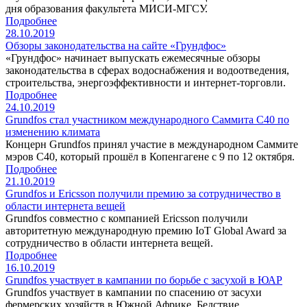
дня образования факультета МИСИ-МГCУ.
Подробнее
28.10.2019
Обзоры законодательства на сайте «Грундфос»
«Грундфос» начинает выпускать ежемесячные обзоры
законодательства в сферах водоснабжения и водоотведения,
строительства, энергоэффективности и интернет-торговли.
Подробнее
24.10.2019
Grundfos стал участником международного Саммита C40 по
изменению климата
Концерн Grundfos принял участие в международном Саммите
мэров C40, который прошёл в Копенгагене с 9 по 12 октября.
Подробнее
21.10.2019
Grundfos и Ericsson получили премию за сотрудничество в
области интернета вещей
Grundfos совместно с компанией Ericsson получили
авторитетную международную премию IoT Global Award за
сотрудничество в области интернета вещей.
Подробнее
16.10.2019
Grundfos участвует в кампании по борьбе с засухой в ЮАР
Grundfos участвует в кампании по спасению от засухи
фермерских хозяйств в Южной Африке. Бедствие