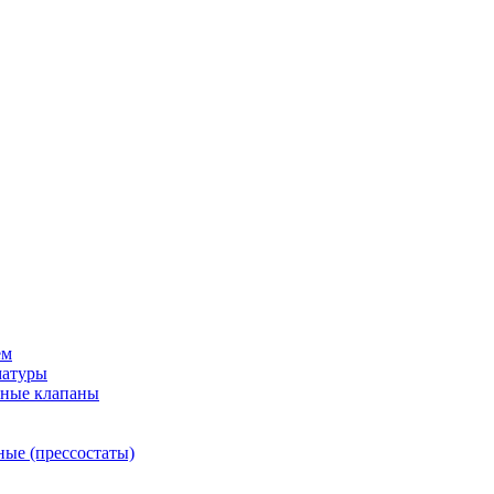
ем
матуры
рные клапаны
ные (прессостаты)