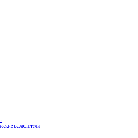
ия
еские разделители