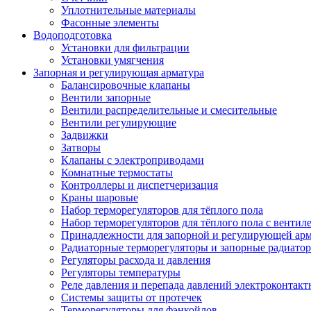
Уплотнительные материалы
Фасонные элементы
Водоподготовка
Установки для фильтрации
Установки умягчения
Запорная и регулирующая арматура
Балансировочные клапаны
Вентили запорные
Вентили распределительные и смесительные
Вентили регулирующие
Задвижки
Затворы
Клапаны с электроприводами
Комнатные термостаты
Контроллеры и диспетчеризация
Краны шаровые
Набор терморегуляторов для тёплого пола
Набор терморегуляторов для тёплого пола с вентил
Принадлежности для запорной и регулирующей ар
Радиаторные терморегуляторы и запорные радиато
Регуляторы расхода и давления
Регуляторы температуры
Реле давления и перепада давлений электроконтакт
Системы защиты от протечек
Терморегуляторы для фэнкойлов