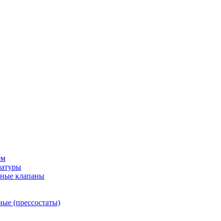
ем
матуры
рные клапаны
ные (прессостаты)