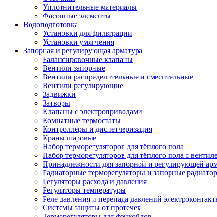
Уплотнительные материалы
Фасонные элементы
Водоподготовка
Установки для фильтрации
Установки умягчения
Запорная и регулирующая арматура
Балансировочные клапаны
Вентили запорные
Вентили распределительные и смесительные
Вентили регулирующие
Задвижки
Затворы
Клапаны с электроприводами
Комнатные термостаты
Контроллеры и диспетчеризация
Краны шаровые
Набор терморегуляторов для тёплого пола
Набор терморегуляторов для тёплого пола с вентил
Принадлежности для запорной и регулирующей ар
Радиаторные терморегуляторы и запорные радиато
Регуляторы расхода и давления
Регуляторы температуры
Реле давления и перепада давлений электроконтакт
Системы защиты от протечек
Терморегуляторы для фэнкойлов