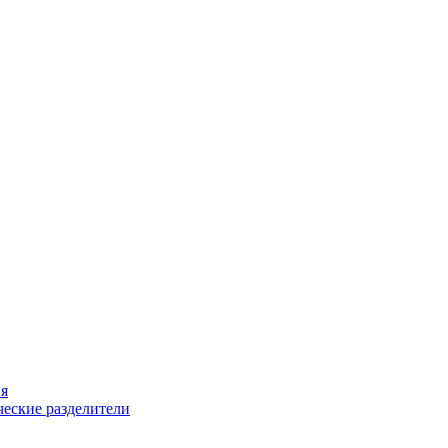
ия
еские разделители