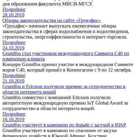
дня образования факультета МИСИ-МГCУ.
Подробнее
28.10.2019
Обзоры законодательства на сайте «Грундфос»
«Грундфос» начинает выпускать ежемесячные обзоры
законодательства в сферах водоснабжения и водоотведения,
строительства, энергоэффективности и интернет-торговли.
Подробнее
24.10.2019
Grundfos стал участником международного Саммита C40 по
изменению климата
Концерн Grundfos принял участие в международном Саммите
мэров C40, который прошёл в Копенгагене с 9 по 12 октября.
Подробнее
21.10.2019
Grundfos и Ericsson получили премию за сотрудничество в
области интернета вещей
Grundfos совместно с компанией Ericsson получили
авторитетную международную премию IoT Global Award за
сотрудничество в области интернета вещей.
Подробнее
16.10.2019
Grundfos участвует в кампании по борьбе с засухой в ЮАР
Grundfos участвует в кампании по спасению от засухи
фермерских хозяйств в Южной Африке. Бедствие