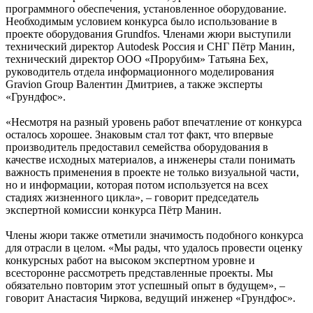
программного обеспечения, установленное оборудование.
Необходимым условием конкурса было использование в
проекте оборудования Grundfos. Членами жюри выступили
технический директор Autodesk Россия и СНГ Пётр Манин,
технический директор ООО «Прорубим» Татьяна Бех,
руководитель отдела информационного моделирования
Gravion Group Валентин Дмитриев, а также эксперты
«Грундфос».
«Несмотря на разный уровень работ впечатление от конкурса
осталось хорошее. Знаковым стал тот факт, что впервые
производитель предоставил семейства оборудования в
качестве исходных материалов, а инженеры стали понимать
важность применения в проекте не только визуальной части,
но и информации, которая потом используется на всех
стадиях жизненного цикла», – говорит председатель
экспертной комиссии конкурса Пётр Манин.
Члены жюри также отметили значимость подобного конкурса
для отрасли в целом. «Мы рады, что удалось провести оценку
конкурсных работ на высоком экспертном уровне и
всесторонне рассмотреть представленные проекты. Мы
обязательно повторим этот успешный опыт в будущем», –
говорит Анастасия Чиркова, ведущий инженер «Грундфос».