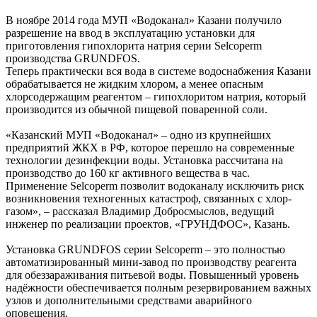
В ноябре 2014 года МУП «Водоканал» Казани получило
разрешение на ввод в эксплуатацию установки для
приготовления гипохлорита натрия серии Selcoperm
производства GRUNDFOS.
Теперь практически вся вода в системе водоснабжения Казани
обрабатывается не жидким хлором, а менее опасным
хлорсодержащим реагентом – гипохлоритом натрия, который
производится из обычной пищевой поваренной соли.
«Казанский МУП «Водоканал» – одно из крупнейших
предприятий ЖКХ в РФ, которое перешло на современные
технологии дезинфекции воды. Установка рассчитана на
производство до 160 кг активного вещества в час.
Применение Selcoperm позволит водоканалу исключить риск
возникновения техногенных катастроф, связанных с хлор-
газом», – рассказал Владимир Добросмыслов, ведущий
инженер по реализации проектов, «ГРУНДФОС», Казань.
Установка GRUNDFOS серии Selcoperm – это полностью
автоматизированный мини-завод по производству реагента
для обеззараживания питьевой воды. Повышенный уровень
надёжности обеспечивается полным резервированием важных
узлов и дополнительными средствами аварийного
оповещения.