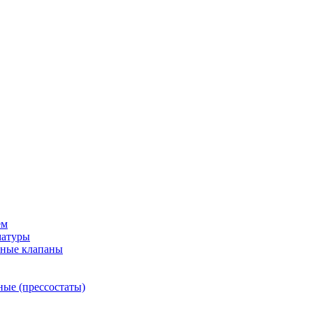
ем
матуры
рные клапаны
ные (прессостаты)