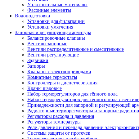
Уплотнительные материалы
Фасонные элементы
Водоподготовка
Установки для фильтрации
Установки умягчения
Запорная и регулирующая арматура
Балансировочные клапаны
Вентили запорные
Вентили распределительные и смесительные
Вентили регулирующие
Задвижки
Затворы
Клапаны с электроприводами
Комнатные термостаты
Контроллеры и диспетчеризация
Краны шаровые
Набор терморегуляторов для тёплого пола
Набор терморегуляторов для тёплого пола с вентил
Принадлежности для запорной и регулирующей ар
Радиаторные терморегуляторы и запорные радиато
Регуляторы расхода и давления
Регуляторы температуры
Реле давления и перепада давлений электроконтакт
Системы защиты от протечек
Терморегуляторы для фэнкойлов