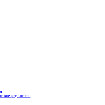
ия
еские разделители