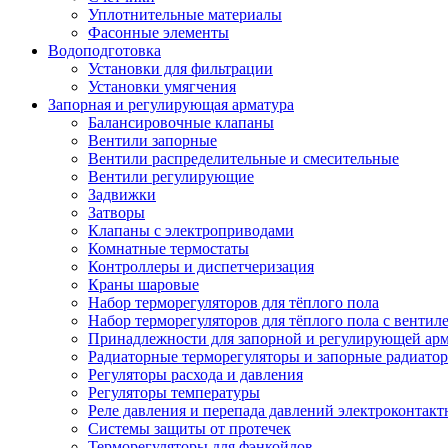
Уплотнительные материалы
Фасонные элементы
Водоподготовка
Установки для фильтрации
Установки умягчения
Запорная и регулирующая арматура
Балансировочные клапаны
Вентили запорные
Вентили распределительные и смесительные
Вентили регулирующие
Задвижки
Затворы
Клапаны с электроприводами
Комнатные термостаты
Контроллеры и диспетчеризация
Краны шаровые
Набор терморегуляторов для тёплого пола
Набор терморегуляторов для тёплого пола с вентил
Принадлежности для запорной и регулирующей ар
Радиаторные терморегуляторы и запорные радиато
Регуляторы расхода и давления
Регуляторы температуры
Реле давления и перепада давлений электроконтакт
Системы защиты от протечек
Терморегуляторы для фэнкойлов