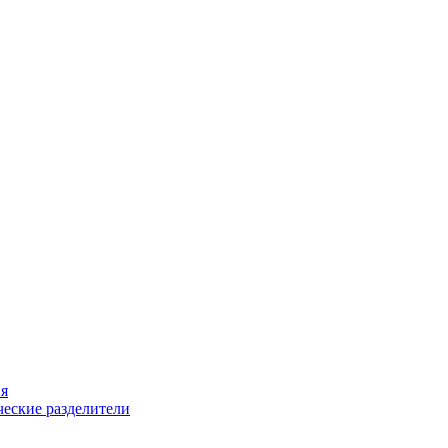
ия
еские разделители