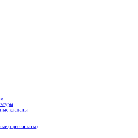
ем
матуры
рные клапаны
ные (прессостаты)