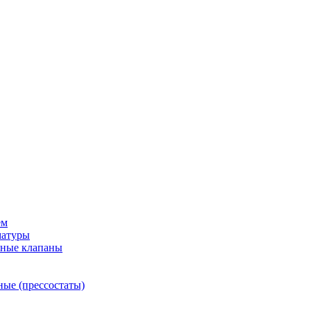
ем
матуры
рные клапаны
ные (прессостаты)