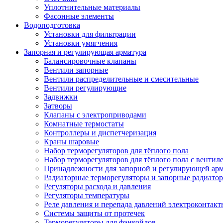
Уплотнительные материалы
Фасонные элементы
Водоподготовка
Установки для фильтрации
Установки умягчения
Запорная и регулирующая арматура
Балансировочные клапаны
Вентили запорные
Вентили распределительные и смесительные
Вентили регулирующие
Задвижки
Затворы
Клапаны с электроприводами
Комнатные термостаты
Контроллеры и диспетчеризация
Краны шаровые
Набор терморегуляторов для тёплого пола
Набор терморегуляторов для тёплого пола с вентил
Принадлежности для запорной и регулирующей ар
Радиаторные терморегуляторы и запорные радиато
Регуляторы расхода и давления
Регуляторы температуры
Реле давления и перепада давлений электроконтакт
Системы защиты от протечек
Терморегуляторы для фэнкойлов