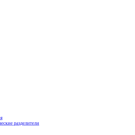
ия
еские разделители