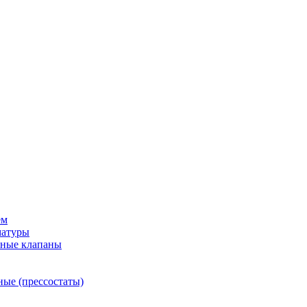
ем
матуры
рные клапаны
ные (прессостаты)