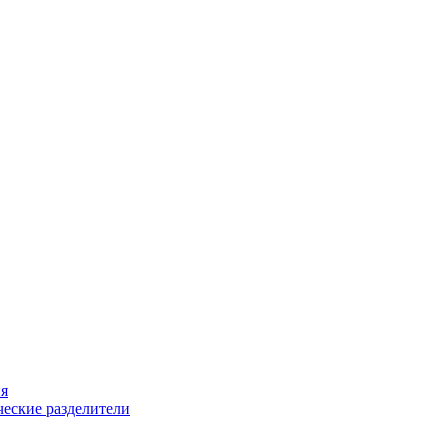
ия
еские разделители