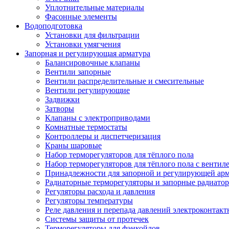
Уплотнительные материалы
Фасонные элементы
Водоподготовка
Установки для фильтрации
Установки умягчения
Запорная и регулирующая арматура
Балансировочные клапаны
Вентили запорные
Вентили распределительные и смесительные
Вентили регулирующие
Задвижки
Затворы
Клапаны с электроприводами
Комнатные термостаты
Контроллеры и диспетчеризация
Краны шаровые
Набор терморегуляторов для тёплого пола
Набор терморегуляторов для тёплого пола с вентил
Принадлежности для запорной и регулирующей ар
Радиаторные терморегуляторы и запорные радиато
Регуляторы расхода и давления
Регуляторы температуры
Реле давления и перепада давлений электроконтакт
Системы защиты от протечек
Терморегуляторы для фэнкойлов