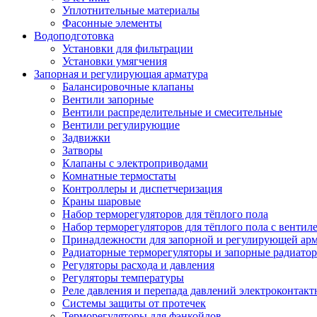
Уплотнительные материалы
Фасонные элементы
Водоподготовка
Установки для фильтрации
Установки умягчения
Запорная и регулирующая арматура
Балансировочные клапаны
Вентили запорные
Вентили распределительные и смесительные
Вентили регулирующие
Задвижки
Затворы
Клапаны с электроприводами
Комнатные термостаты
Контроллеры и диспетчеризация
Краны шаровые
Набор терморегуляторов для тёплого пола
Набор терморегуляторов для тёплого пола с вентил
Принадлежности для запорной и регулирующей ар
Радиаторные терморегуляторы и запорные радиато
Регуляторы расхода и давления
Регуляторы температуры
Реле давления и перепада давлений электроконтакт
Системы защиты от протечек
Терморегуляторы для фэнкойлов