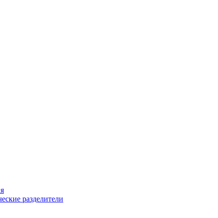
ия
еские разделители