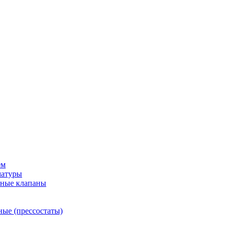
ем
матуры
рные клапаны
ные (прессостаты)