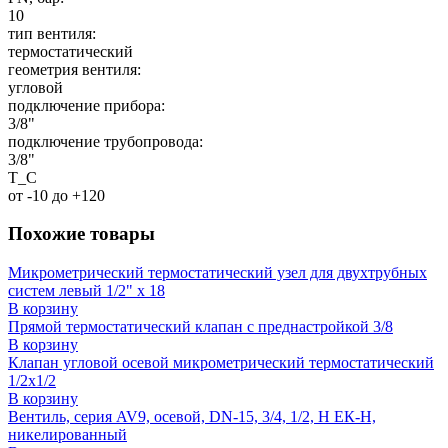
10
тип вентиля:
термостатический
геометрия вентиля:
угловой
подключение прибора:
3/8"
подключение трубопровода:
3/8"
T_C
от -10 до +120
Похожие товары
Микрометрический термостатический узел для двухтрубных
систем левый 1/2" x 18
В корзину
Прямой термостатический клапан с преднастройкой 3/8
В корзину
Клапан угловой осевой микрометрический термостатический
1/2x1/2
В корзину
Вентиль, серия AV9, осевой, DN-15, 3/4, 1/2, Н ЕК-Н,
никелированный