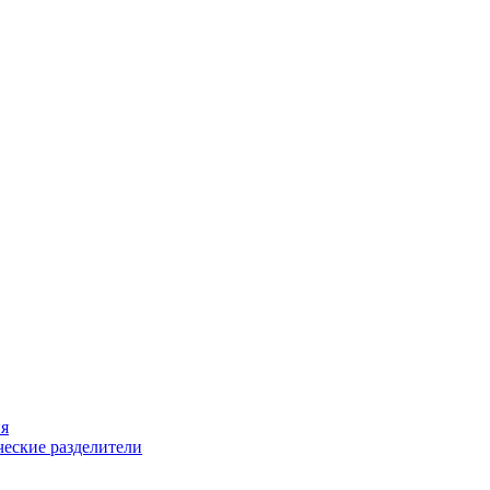
ия
еские разделители