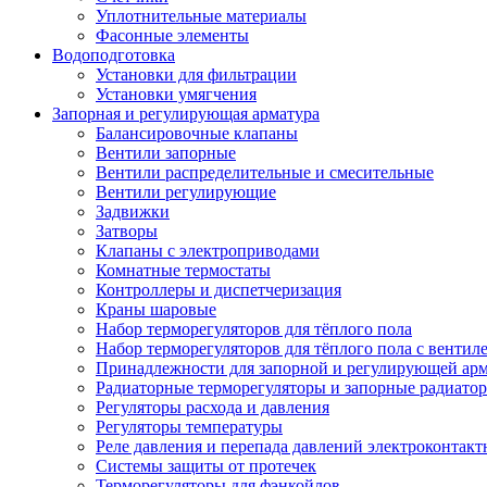
Уплотнительные материалы
Фасонные элементы
Водоподготовка
Установки для фильтрации
Установки умягчения
Запорная и регулирующая арматура
Балансировочные клапаны
Вентили запорные
Вентили распределительные и смесительные
Вентили регулирующие
Задвижки
Затворы
Клапаны с электроприводами
Комнатные термостаты
Контроллеры и диспетчеризация
Краны шаровые
Набор терморегуляторов для тёплого пола
Набор терморегуляторов для тёплого пола с вентил
Принадлежности для запорной и регулирующей ар
Радиаторные терморегуляторы и запорные радиато
Регуляторы расхода и давления
Регуляторы температуры
Реле давления и перепада давлений электроконтакт
Системы защиты от протечек
Терморегуляторы для фэнкойлов