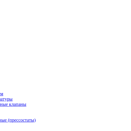
ем
матуры
рные клапаны
ные (прессостаты)