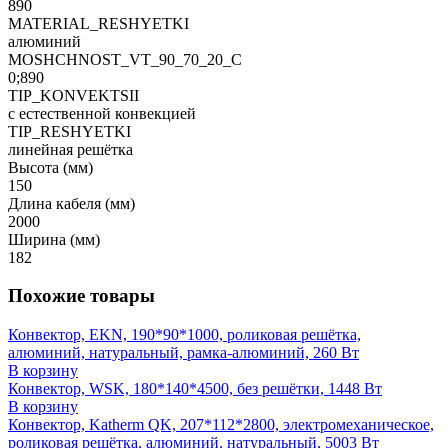
890
MATERIAL_RESHYETKI
алюминий
MOSHCHNOST_VT_90_70_20_C
0;890
TIP_KONVEKTSII
с естественной конвекцией
TIP_RESHYETKI
линейная решётка
Высота (мм)
150
Длина кабеля (мм)
2000
Ширина (мм)
182
Похожие товары
Конвектор, EKN, 190*90*1000, роликовая решётка,
алюминий, натуральный, рамка-алюминий, 260 Вт
В корзину
Конвектор, WSK, 180*140*4500, без решётки, 1448 Вт
В корзину
Конвектор, Katherm QK, 207*112*2800, электромеханическое,
роликовая решётка, алюминий, натуральный, 5003 Вт