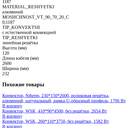
1187
MATERIAL_RESHYETKI
алюминий
MOSHCHNOST_VT_90_70_20_C
0;1187
TIP_KONVEKTSII
с естественной конвекцией
TIP_RESHYETKI
линейная решётка
Высота (мм)
120
Длина кабеля (мм)
2600
Ширина (мм)
232
Похожие товары
Конвектор, Ntherm, 230*150*2600, роликовая решётка,
алюминий, натуральный, рамка-U-образный профиль, 1796 Вт
В корзину
Конвектор, WSK, 410*90*4500, без решётки, 2654 Вт
В корзину
Конвектор, WSK, 260*110*3750, без решётки, 1582 Вт
В корзину