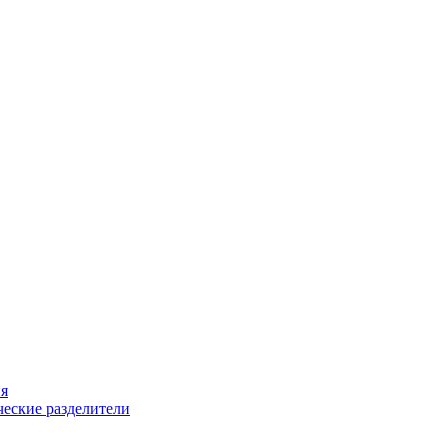
ия
еские разделители