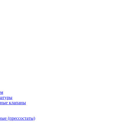
ем
матуры
рные клапаны
ные (прессостаты)