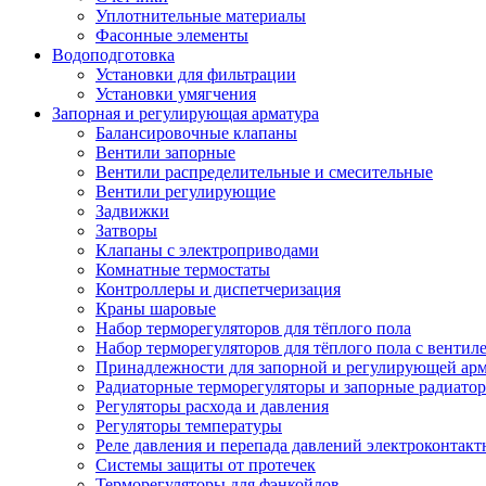
Уплотнительные материалы
Фасонные элементы
Водоподготовка
Установки для фильтрации
Установки умягчения
Запорная и регулирующая арматура
Балансировочные клапаны
Вентили запорные
Вентили распределительные и смесительные
Вентили регулирующие
Задвижки
Затворы
Клапаны с электроприводами
Комнатные термостаты
Контроллеры и диспетчеризация
Краны шаровые
Набор терморегуляторов для тёплого пола
Набор терморегуляторов для тёплого пола с вентил
Принадлежности для запорной и регулирующей ар
Радиаторные терморегуляторы и запорные радиато
Регуляторы расхода и давления
Регуляторы температуры
Реле давления и перепада давлений электроконтакт
Системы защиты от протечек
Терморегуляторы для фэнкойлов