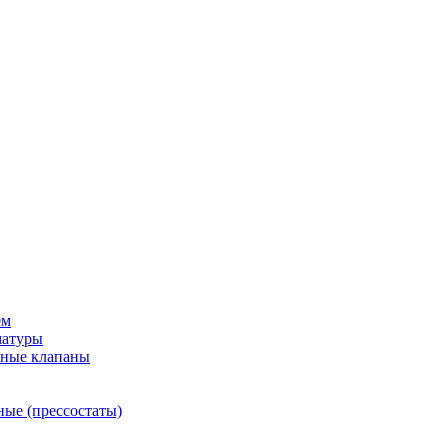
ем
матуры
рные клапаны
ные (прессостаты)