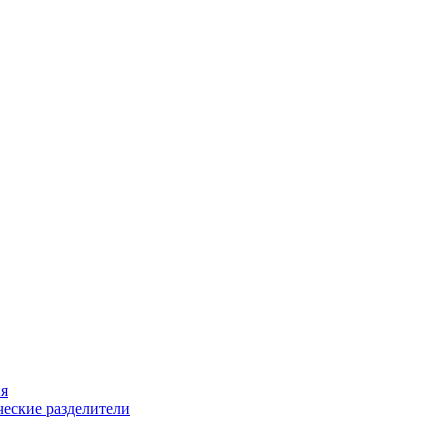
ия
еские разделители