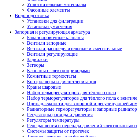
Уплотнительные материалы
Фасонные элементы
Водоподготовка
Установки для фильтрации
Установки умягчения
Запорная и регулирующая арматура
Балансировочные клапаны
Вентили запорные
Вентили распределительные и смесительные
Вентили регулирующие
Задвижки
Затворы
Клапаны с электроприводами
Комнатные термостаты
Контроллеры и диспетчеризация
Краны шаровые
Набор терморегуляторов для тёплого пола
Набор терморегуляторов для тёплого пола с вентил
Принадлежности для запорной и регулирующей ар
Радиаторные терморегуляторы и запорные радиато
Регуляторы расхода и давления
Регуляторы температуры
Реле давления и перепада давлений электроконтакт
Системы защиты от протечек
Терморегуляторы для фэнкойлов