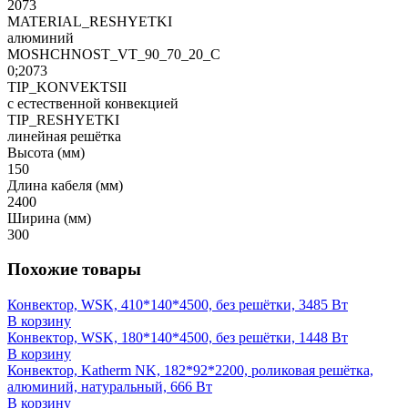
2073
MATERIAL_RESHYETKI
алюминий
MOSHCHNOST_VT_90_70_20_C
0;2073
TIP_KONVEKTSII
с естественной конвекцией
TIP_RESHYETKI
линейная решётка
Высота (мм)
150
Длина кабеля (мм)
2400
Ширина (мм)
300
Похожие товары
Конвектор, WSK, 410*140*4500, без решётки, 3485 Вт
В корзину
Конвектор, WSK, 180*140*4500, без решётки, 1448 Вт
В корзину
Конвектор, Katherm NK, 182*92*2200, роликовая решётка,
алюминий, натуральный, 666 Вт
В корзину