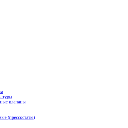
ем
матуры
рные клапаны
ные (прессостаты)