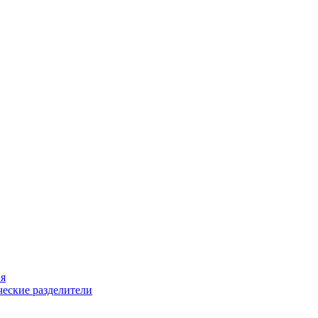
ия
еские разделители