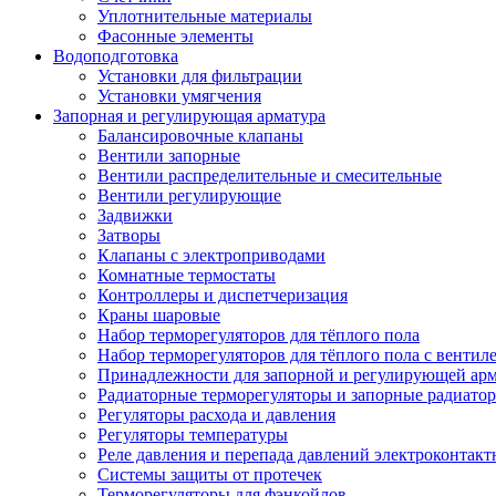
Уплотнительные материалы
Фасонные элементы
Водоподготовка
Установки для фильтрации
Установки умягчения
Запорная и регулирующая арматура
Балансировочные клапаны
Вентили запорные
Вентили распределительные и смесительные
Вентили регулирующие
Задвижки
Затворы
Клапаны с электроприводами
Комнатные термостаты
Контроллеры и диспетчеризация
Краны шаровые
Набор терморегуляторов для тёплого пола
Набор терморегуляторов для тёплого пола с вентил
Принадлежности для запорной и регулирующей ар
Радиаторные терморегуляторы и запорные радиато
Регуляторы расхода и давления
Регуляторы температуры
Реле давления и перепада давлений электроконтакт
Системы защиты от протечек
Терморегуляторы для фэнкойлов