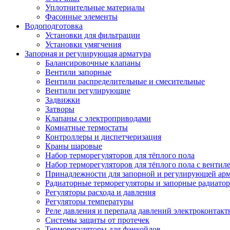
Уплотнительные материалы
Фасонные элементы
Водоподготовка
Установки для фильтрации
Установки умягчения
Запорная и регулирующая арматура
Балансировочные клапаны
Вентили запорные
Вентили распределительные и смесительные
Вентили регулирующие
Задвижки
Затворы
Клапаны с электроприводами
Комнатные термостаты
Контроллеры и диспетчеризация
Краны шаровые
Набор терморегуляторов для тёплого пола
Набор терморегуляторов для тёплого пола с вентил
Принадлежности для запорной и регулирующей ар
Радиаторные терморегуляторы и запорные радиато
Регуляторы расхода и давления
Регуляторы температуры
Реле давления и перепада давлений электроконтакт
Системы защиты от протечек
Терморегуляторы для фэнкойлов