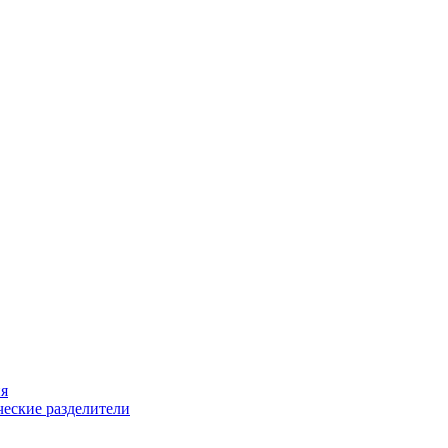
ия
еские разделители