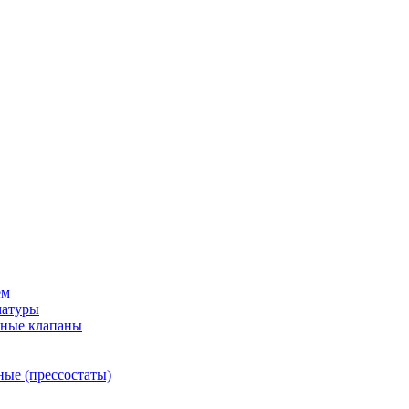
ем
матуры
рные клапаны
ные (прессостаты)