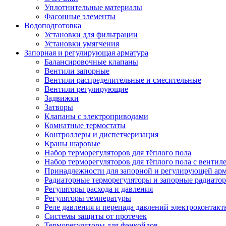
Уплотнительные материалы
Фасонные элементы
Водоподготовка
Установки для фильтрации
Установки умягчения
Запорная и регулирующая арматура
Балансировочные клапаны
Вентили запорные
Вентили распределительные и смесительные
Вентили регулирующие
Задвижки
Затворы
Клапаны с электроприводами
Комнатные термостаты
Контроллеры и диспетчеризация
Краны шаровые
Набор терморегуляторов для тёплого пола
Набор терморегуляторов для тёплого пола с вентил
Принадлежности для запорной и регулирующей ар
Радиаторные терморегуляторы и запорные радиато
Регуляторы расхода и давления
Регуляторы температуры
Реле давления и перепада давлений электроконтакт
Системы защиты от протечек
Терморегуляторы для фэнкойлов