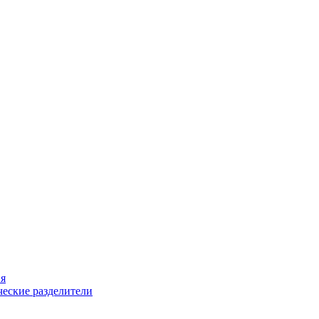
ия
еские разделители