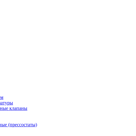
ем
матуры
рные клапаны
ные (прессостаты)