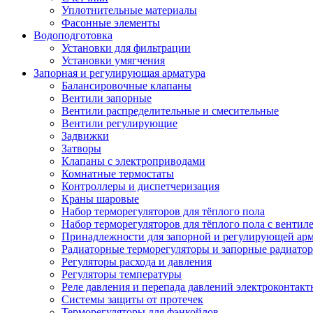
Уплотнительные материалы
Фасонные элементы
Водоподготовка
Установки для фильтрации
Установки умягчения
Запорная и регулирующая арматура
Балансировочные клапаны
Вентили запорные
Вентили распределительные и смесительные
Вентили регулирующие
Задвижки
Затворы
Клапаны с электроприводами
Комнатные термостаты
Контроллеры и диспетчеризация
Краны шаровые
Набор терморегуляторов для тёплого пола
Набор терморегуляторов для тёплого пола с вентил
Принадлежности для запорной и регулирующей ар
Радиаторные терморегуляторы и запорные радиато
Регуляторы расхода и давления
Регуляторы температуры
Реле давления и перепада давлений электроконтакт
Системы защиты от протечек
Терморегуляторы для фэнкойлов