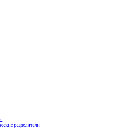
ия
еские разделители