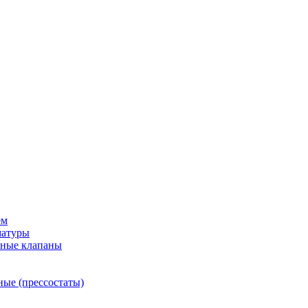
ем
матуры
рные клапаны
ные (прессостаты)