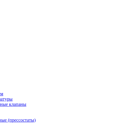
ем
матуры
рные клапаны
ные (прессостаты)