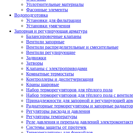
Уплотнительные материалы
Фасонные элементы
Водоподготовка
Установки для фильтрации
Установки умягчения
Запорная и регулирующая арматура
Балансировочные клапаны
Вентили запорные
Вентили распределительные и смесительные
Вентили регулирующие
Задвижки
Затворы
Клапаны с электроприводами
Комнатные термостаты
Контроллеры и диспетчеризация
Краны шаровые
Набор терморегуляторов для тёплого пола
Набор терморегуляторов для тёплого пола с вентил
Принадлежности для запорной и регулирующей ар
Радиаторные терморегуляторы и запорные радиато
Регуляторы расхода и давления
Регуляторы температуры
Реле давления и перепада давлений электроконтакт
Системы защиты от протечек
Терморегуляторы для фэнкойлов