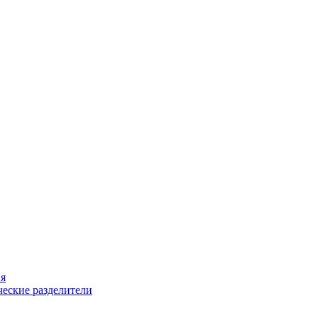
ия
еские разделители