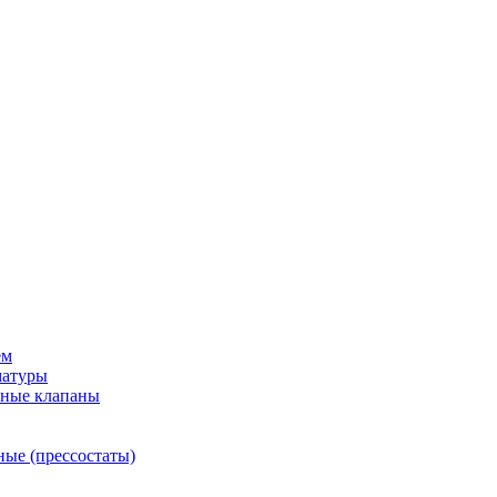
ем
матуры
рные клапаны
ные (прессостаты)