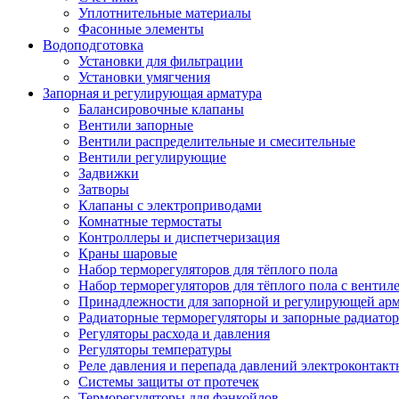
Уплотнительные материалы
Фасонные элементы
Водоподготовка
Установки для фильтрации
Установки умягчения
Запорная и регулирующая арматура
Балансировочные клапаны
Вентили запорные
Вентили распределительные и смесительные
Вентили регулирующие
Задвижки
Затворы
Клапаны с электроприводами
Комнатные термостаты
Контроллеры и диспетчеризация
Краны шаровые
Набор терморегуляторов для тёплого пола
Набор терморегуляторов для тёплого пола с вентил
Принадлежности для запорной и регулирующей ар
Радиаторные терморегуляторы и запорные радиато
Регуляторы расхода и давления
Регуляторы температуры
Реле давления и перепада давлений электроконтакт
Системы защиты от протечек
Терморегуляторы для фэнкойлов