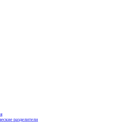
ия
еские разделители