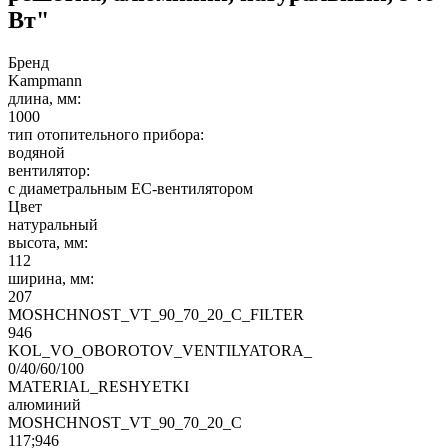
Вт"
Бренд
Kampmann
длина, мм:
1000
тип отопительного прибора:
водяной
вентилятор:
с диаметральным EC-вентилятором
Цвет
натуральный
высота, мм:
112
ширина, мм:
207
MOSHCHNOST_VT_90_70_20_C_FILTER
946
KOL_VO_OBOROTOV_VENTILYATORA_
0/40/60/100
MATERIAL_RESHYETKI
алюминий
MOSHCHNOST_VT_90_70_20_C
117;946