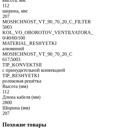
высота, мм:
112
ширина, мм:
207
MOSHCHNOST_VT_90_70_20_C_FILTER
5003
KOL_VO_OBOROTOV_VENTILYATORA_
0/40/60/100
MATERIAL_RESHYETKI
алюминий
MOSHCHNOST_VT_90_70_20_C
617;5003
TIP_KONVEKTSII
с принудительной конвекцией
TIP_RESHYETKI
роликовая решётка
Высота (мм)
112
Длина кабеля (мм)
2800
Ширина (мм)
207
Похожие товары