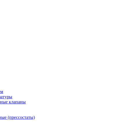
ем
матуры
рные клапаны
ные (прессостаты)