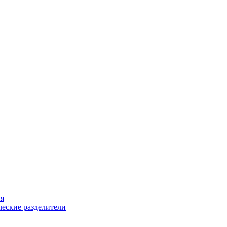
ия
еские разделители