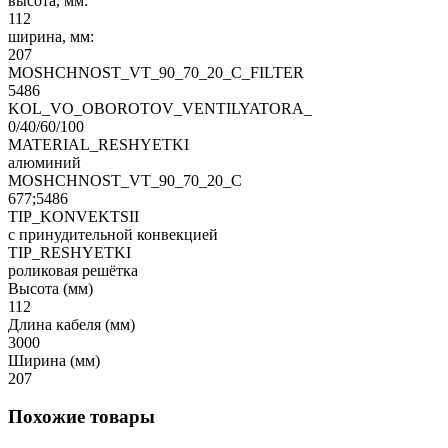
высота, мм:
112
ширина, мм:
207
MOSHCHNOST_VT_90_70_20_C_FILTER
5486
KOL_VO_OBOROTOV_VENTILYATORA_
0/40/60/100
MATERIAL_RESHYETKI
алюминий
MOSHCHNOST_VT_90_70_20_C
677;5486
TIP_KONVEKTSII
с принудительной конвекцией
TIP_RESHYETKI
роликовая решётка
Высота (мм)
112
Длина кабеля (мм)
3000
Ширина (мм)
207
Похожие товары