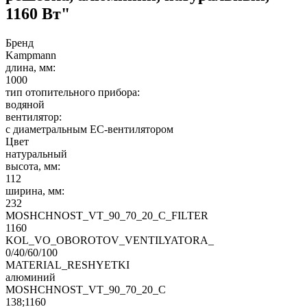
1160 Вт"
Бренд
Kampmann
длина, мм:
1000
тип отопительного прибора:
водяной
вентилятор:
с диаметральным EC-вентилятором
Цвет
натуральный
высота, мм:
112
ширина, мм:
232
MOSHCHNOST_VT_90_70_20_C_FILTER
1160
KOL_VO_OBOROTOV_VENTILYATORA_
0/40/60/100
MATERIAL_RESHYETKI
алюминий
MOSHCHNOST_VT_90_70_20_C
138;1160