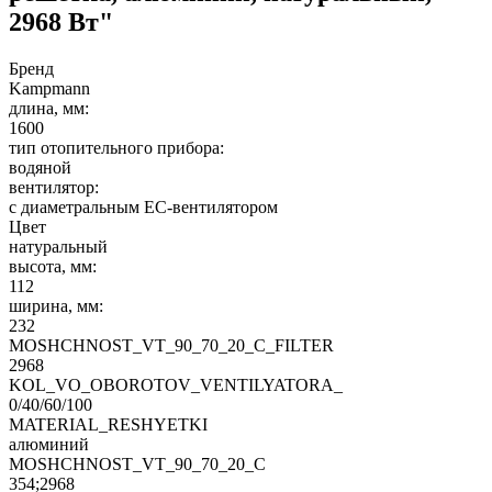
2968 Вт"
Бренд
Kampmann
длина, мм:
1600
тип отопительного прибора:
водяной
вентилятор:
с диаметральным EC-вентилятором
Цвет
натуральный
высота, мм:
112
ширина, мм:
232
MOSHCHNOST_VT_90_70_20_C_FILTER
2968
KOL_VO_OBOROTOV_VENTILYATORA_
0/40/60/100
MATERIAL_RESHYETKI
алюминий
MOSHCHNOST_VT_90_70_20_C
354;2968