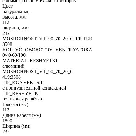
с диаметральным EC-вентилятором
Цвет
натуральный
высота, мм:
112
ширина, мм:
232
MOSHCHNOST_VT_90_70_20_C_FILTER
3508
KOL_VO_OBOROTOV_VENTILYATORA_
0/40/60/100
MATERIAL_RESHYETKI
алюминий
MOSHCHNOST_VT_90_70_20_C
419;3508
TIP_KONVEKTSII
с принудительной конвекцией
TIP_RESHYETKI
роликовая решётка
Высота (мм)
112
Длина кабеля (мм)
1800
Ширина (мм)
232