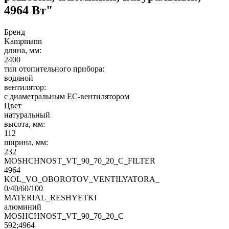
4964 Вт"
Бренд
Kampmann
длина, мм:
2400
тип отопительного прибора:
водяной
вентилятор:
с диаметральным EC-вентилятором
Цвет
натуральный
высота, мм:
112
ширина, мм:
232
MOSHCHNOST_VT_90_70_20_C_FILTER
4964
KOL_VO_OBOROTOV_VENTILYATORA_
0/40/60/100
MATERIAL_RESHYETKI
алюминий
MOSHCHNOST_VT_90_70_20_C
592;4964