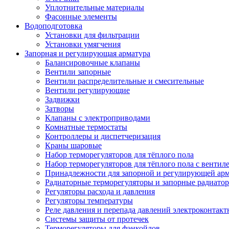
Уплотнительные материалы
Фасонные элементы
Водоподготовка
Установки для фильтрации
Установки умягчения
Запорная и регулирующая арматура
Балансировочные клапаны
Вентили запорные
Вентили распределительные и смесительные
Вентили регулирующие
Задвижки
Затворы
Клапаны с электроприводами
Комнатные термостаты
Контроллеры и диспетчеризация
Краны шаровые
Набор терморегуляторов для тёплого пола
Набор терморегуляторов для тёплого пола с вентил
Принадлежности для запорной и регулирующей ар
Радиаторные терморегуляторы и запорные радиато
Регуляторы расхода и давления
Регуляторы температуры
Реле давления и перепада давлений электроконтакт
Системы защиты от протечек
Терморегуляторы для фэнкойлов