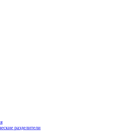
ия
еские разделители