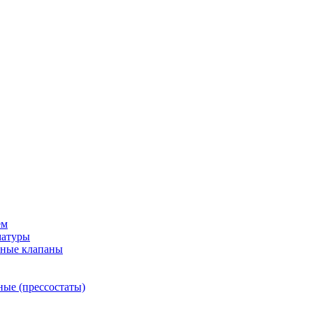
ем
матуры
рные клапаны
ные (прессостаты)