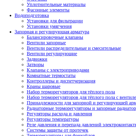
Уплотнительные материалы
Фасонные элементы
Водоподготовка
Установки для фильтрации
Установки умягчения
Запорная и регулирующая арматура
Балансировочные клапаны
Вентили запорные
Вентили распределительные и смесительные
Вентили регулирующие
Задвижки
Затворы
Клапаны с электроприводами
Комнатные термостаты
Контроллеры и диспетчеризация
Краны шаровые
Набор терморегуляторов для тёплого пола
Набор терморегуляторов для тёплого пола с вентил
Принадлежности для запорной и регулирующей ар
Радиаторные терморегуляторы и запорные радиато
Регуляторы расхода и давления
Регуляторы температуры
Реле давления и перепада давлений электроконтакт
Системы защиты от протечек
Терморегуляторы для фэнкойлов