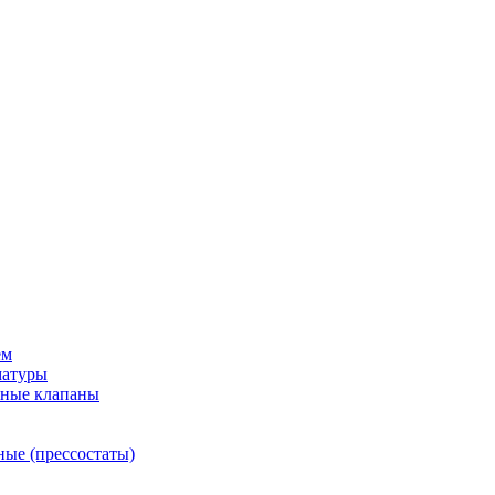
ем
матуры
рные клапаны
ные (прессостаты)