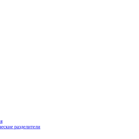
ия
еские разделители