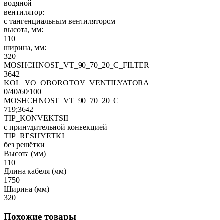
водяной
вентилятор:
с тангенциальным вентилятором
высота, мм:
110
ширина, мм:
320
MOSHCHNOST_VT_90_70_20_C_FILTER
3642
KOL_VO_OBOROTOV_VENTILYATORA_
0/40/60/100
MOSHCHNOST_VT_90_70_20_C
719;3642
TIP_KONVEKTSII
с принудительной конвекцией
TIP_RESHYETKI
без решётки
Высота (мм)
110
Длина кабеля (мм)
1750
Ширина (мм)
320
Похожие товары