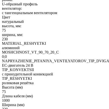
U-образный профиль
вентилятор:
с тангенциальным вентилятором
Цвет
натуральный
высота, мм:
75
ширина, мм:
230
MATERIAL_RESHYETKI
алюминий
MOSHCHNOST_VT_90_70_20_C
0;0
NAPRYAZHENIE_PITANIYA_VENTILYATOROV_TIP_DVIG
EC-двигатель 24 В
TIP_KONVEKTSII
с принудительной конвекцией
TIP_RESHYETKI
роликовая решётка
Высота (мм)
75
Длина кабеля (мм)
1000
Ширина (мм)