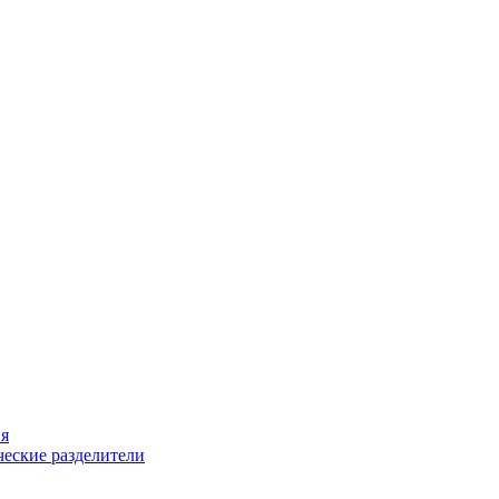
ия
еские разделители