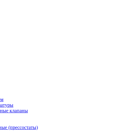
ем
матуры
рные клапаны
ные (прессостаты)