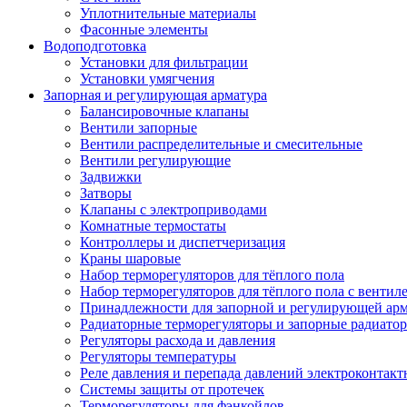
Уплотнительные материалы
Фасонные элементы
Водоподготовка
Установки для фильтрации
Установки умягчения
Запорная и регулирующая арматура
Балансировочные клапаны
Вентили запорные
Вентили распределительные и смесительные
Вентили регулирующие
Задвижки
Затворы
Клапаны с электроприводами
Комнатные термостаты
Контроллеры и диспетчеризация
Краны шаровые
Набор терморегуляторов для тёплого пола
Набор терморегуляторов для тёплого пола с вентил
Принадлежности для запорной и регулирующей ар
Радиаторные терморегуляторы и запорные радиато
Регуляторы расхода и давления
Регуляторы температуры
Реле давления и перепада давлений электроконтакт
Системы защиты от протечек
Терморегуляторы для фэнкойлов