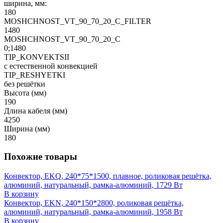
ширина, мм:
180
MOSHCHNOST_VT_90_70_20_C_FILTER
1480
MOSHCHNOST_VT_90_70_20_C
0;1480
TIP_KONVEKTSII
с естественной конвекцией
TIP_RESHYETKI
без решётки
Высота (мм)
190
Длина кабеля (мм)
4250
Ширина (мм)
180
Похожие товары
Конвектор, EKQ, 240*75*1500, плавное, роликовая решётка,
алюминий, натуральный, рамка-алюминий, 1729 Вт
В корзину
Конвектор, EKN, 240*150*2800, роликовая решётка,
алюминий, натуральный, рамка-алюминий, 1958 Вт
В корзину