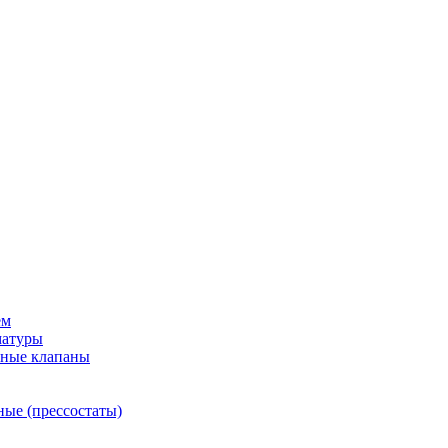
ем
матуры
рные клапаны
ные (прессостаты)