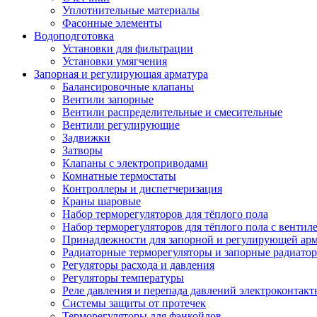
Уплотнительные материалы
Фасонные элементы
Водоподготовка
Установки для фильтрации
Установки умягчения
Запорная и регулирующая арматура
Балансировочные клапаны
Вентили запорные
Вентили распределительные и смесительные
Вентили регулирующие
Задвижки
Затворы
Клапаны с электроприводами
Комнатные термостаты
Контроллеры и диспетчеризация
Краны шаровые
Набор терморегуляторов для тёплого пола
Набор терморегуляторов для тёплого пола с вентил
Принадлежности для запорной и регулирующей ар
Радиаторные терморегуляторы и запорные радиато
Регуляторы расхода и давления
Регуляторы температуры
Реле давления и перепада давлений электроконтакт
Системы защиты от протечек
Терморегуляторы для фэнкойлов