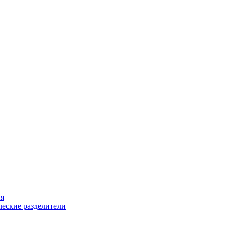
ия
еские разделители