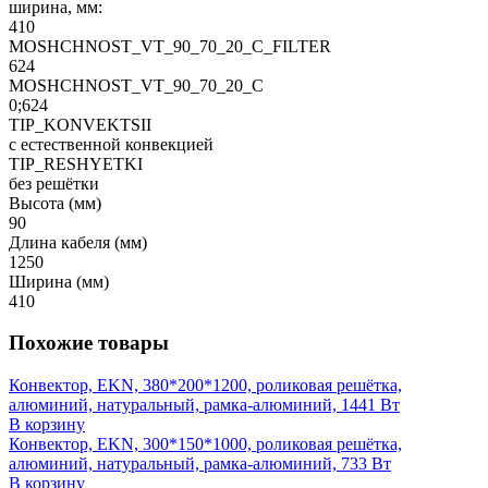
ширина, мм:
410
MOSHCHNOST_VT_90_70_20_C_FILTER
624
MOSHCHNOST_VT_90_70_20_C
0;624
TIP_KONVEKTSII
с естественной конвекцией
TIP_RESHYETKI
без решётки
Высота (мм)
90
Длина кабеля (мм)
1250
Ширина (мм)
410
Похожие товары
Конвектор, EKN, 380*200*1200, роликовая решётка,
алюминий, натуральный, рамка-алюминий, 1441 Вт
В корзину
Конвектор, EKN, 300*150*1000, роликовая решётка,
алюминий, натуральный, рамка-алюминий, 733 Вт
В корзину