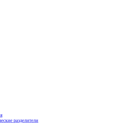
ия
еские разделители