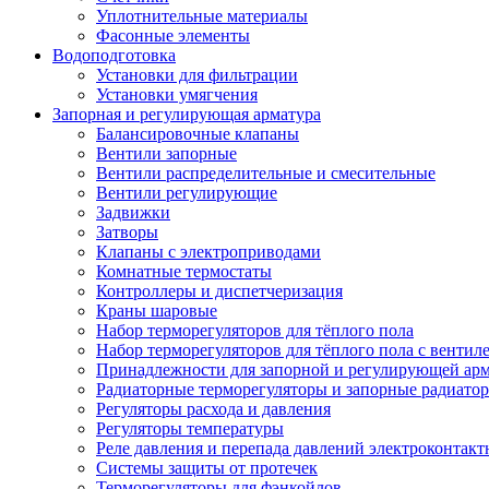
Уплотнительные материалы
Фасонные элементы
Водоподготовка
Установки для фильтрации
Установки умягчения
Запорная и регулирующая арматура
Балансировочные клапаны
Вентили запорные
Вентили распределительные и смесительные
Вентили регулирующие
Задвижки
Затворы
Клапаны с электроприводами
Комнатные термостаты
Контроллеры и диспетчеризация
Краны шаровые
Набор терморегуляторов для тёплого пола
Набор терморегуляторов для тёплого пола с вентил
Принадлежности для запорной и регулирующей ар
Радиаторные терморегуляторы и запорные радиато
Регуляторы расхода и давления
Регуляторы температуры
Реле давления и перепада давлений электроконтакт
Системы защиты от протечек
Терморегуляторы для фэнкойлов