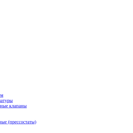
ем
матуры
рные клапаны
ные (прессостаты)