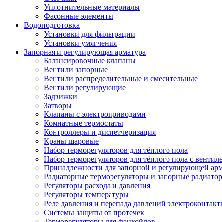
Уплотнительные материалы
Фасонные элементы
Водоподготовка
Установки для фильтрации
Установки умягчения
Запорная и регулирующая арматура
Балансировочные клапаны
Вентили запорные
Вентили распределительные и смесительные
Вентили регулирующие
Задвижки
Затворы
Клапаны с электроприводами
Комнатные термостаты
Контроллеры и диспетчеризация
Краны шаровые
Набор терморегуляторов для тёплого пола
Набор терморегуляторов для тёплого пола с вентил
Принадлежности для запорной и регулирующей ар
Радиаторные терморегуляторы и запорные радиато
Регуляторы расхода и давления
Регуляторы температуры
Реле давления и перепада давлений электроконтакт
Системы защиты от протечек
Терморегуляторы для фэнкойлов