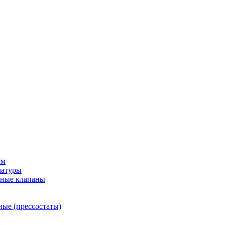
ем
матуры
рные клапаны
ные (прессостаты)