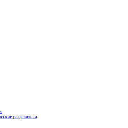
ия
еские разделители