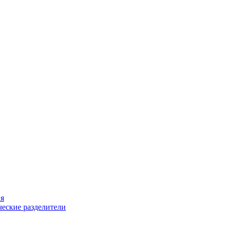
ия
еские разделители