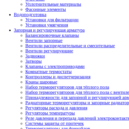
Уплотнительные материалы
Фасонные элементы
Водоподготовка
Установки для фильтрации
Установки умягчения
Запорная и регулирующая арматура
Балансировочные клапаны
Вентили запорные
Вентили распределительные и смесительные
Вентили регулирующие
Задвижки
Затворы
Клапаны с электроприводами
Комнатные термостаты
Контроллеры и диспетчеризация
Краны шаровые
Набор терморегуляторов для тёплого пола
Набор терморегуляторов для тёплого пола с вентил
Принадлежности для запорной и регулирующей ар
Радиаторные терморегуляторы и запорные радиато
Регуляторы расхода и давления
Регуляторы температуры
Реле давления и перепада давлений электроконтакт
Системы защиты от протечек
Терморегуляторы для фэнкойлов