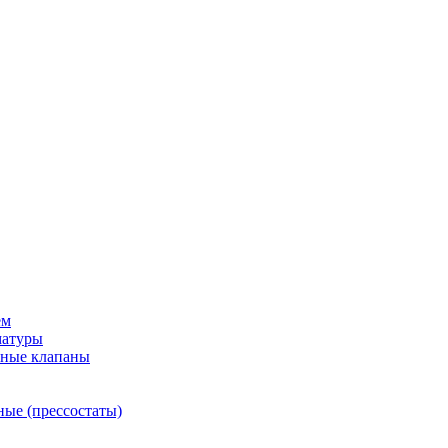
ем
матуры
рные клапаны
ные (прессостаты)