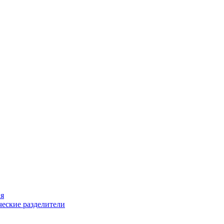
ия
еские разделители