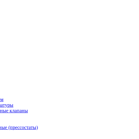
ем
матуры
рные клапаны
ные (прессостаты)