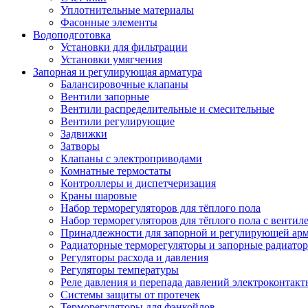
Уплотнительные материалы
Фасонные элементы
Водоподготовка
Установки для фильтрации
Установки умягчения
Запорная и регулирующая арматура
Балансировочные клапаны
Вентили запорные
Вентили распределительные и смесительные
Вентили регулирующие
Задвижки
Затворы
Клапаны с электроприводами
Комнатные термостаты
Контроллеры и диспетчеризация
Краны шаровые
Набор терморегуляторов для тёплого пола
Набор терморегуляторов для тёплого пола с вентил
Принадлежности для запорной и регулирующей ар
Радиаторные терморегуляторы и запорные радиато
Регуляторы расхода и давления
Регуляторы температуры
Реле давления и перепада давлений электроконтакт
Системы защиты от протечек
Терморегуляторы для фэнкойлов