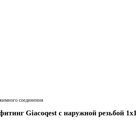
бжимного соединения
итинг Giacoqest с наружной резьбой 1x