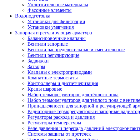
Уплотнительные материалы
Фасонные элементы
Водоподготовка
Установки для фильтрации
Установки умягчения
Запорная и регулирующая арматура
Балансировочные клапаны
Вентили запорные
Вентили распределительные и смесительные
Вентили регулирующие
Задвижки
Затворы
Клапаны с электроприводами
Комнатные термостаты
Контроллеры и диспетчеризация
Краны шаровые
Набор терморегуляторов для тёплого пола
Набор терморегуляторов для тёплого пола с вентил
Принадлежности для запорной и регулирующей ар
Радиаторные терморегуляторы и запорные радиато
Регуляторы расхода и давления
Регуляторы температуры
Реле давления и перепада давлений электроконтакт
Системы защиты от протечек
Терморегуляторы для фэнкойлов