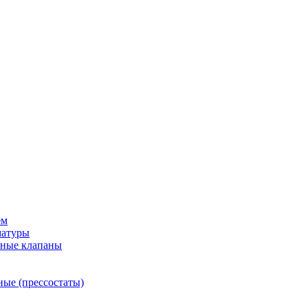
ем
матуры
рные клапаны
ные (прессостаты)