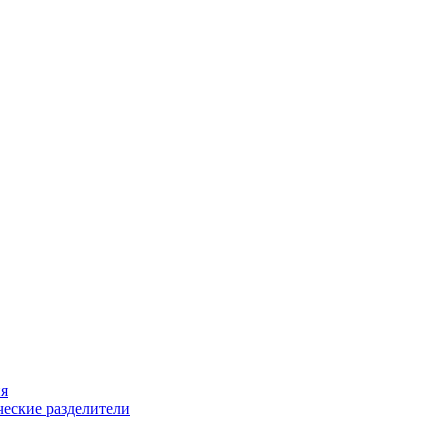
ия
еские разделители