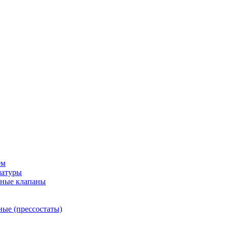
ем
матуры
рные клапаны
ные (прессостаты)