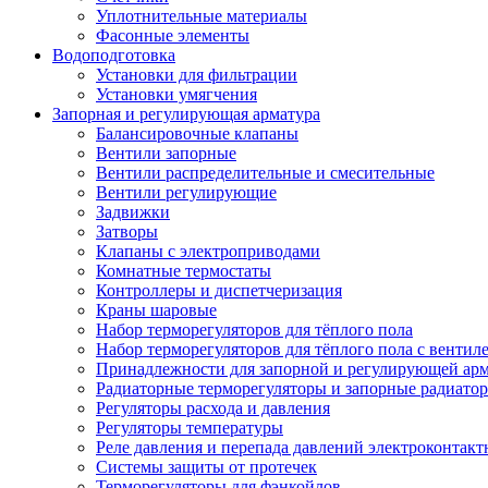
Уплотнительные материалы
Фасонные элементы
Водоподготовка
Установки для фильтрации
Установки умягчения
Запорная и регулирующая арматура
Балансировочные клапаны
Вентили запорные
Вентили распределительные и смесительные
Вентили регулирующие
Задвижки
Затворы
Клапаны с электроприводами
Комнатные термостаты
Контроллеры и диспетчеризация
Краны шаровые
Набор терморегуляторов для тёплого пола
Набор терморегуляторов для тёплого пола с вентил
Принадлежности для запорной и регулирующей ар
Радиаторные терморегуляторы и запорные радиато
Регуляторы расхода и давления
Регуляторы температуры
Реле давления и перепада давлений электроконтакт
Системы защиты от протечек
Терморегуляторы для фэнкойлов