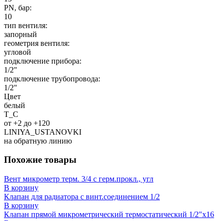
PN, бар:
10
тип вентиля:
запорный
геометрия вентиля:
угловой
подключение прибора:
1/2"
подключение трубопровода:
1/2"
Цвет
белый
T_C
от +2 до +120
LINIYA_USTANOVKI
на обратную линию
Похожие товары
Вент микрометр терм. 3/4 с герм.прокл., угл
В корзину
Клапан для радиатора с винт.соединением 1/2
В корзину
Клапан прямой микрометрический термостатический 1/2"x16