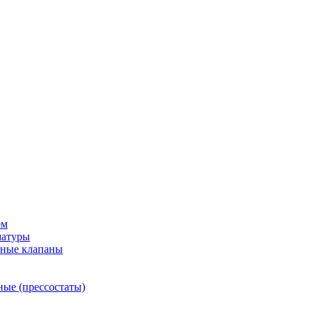
ем
матуры
рные клапаны
ные (прессостаты)