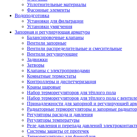
Уплотнительные материалы
Фасонные элементы
Водоподготовка
Установки для фильтрации
Установки умягчения
Запорная и регулирующая арматура
Балансировочные клапаны
Вентили запорные
Вентили распределительные и смесительные
Вентили регулирующие
Задвижки
Затворы
Клапаны с электроприводами
Комнатные термостаты
Контроллеры и диспетчеризация
Краны шаровые
Набор терморегуляторов для тёплого пола
Набор терморегуляторов для тёплого пола с вентил
Принадлежности для запорной и регулирующей ар
Радиаторные терморегуляторы и запорные радиато
Регуляторы расхода и давления
Регуляторы температуры
Реле давления и перепада давлений электроконтакт
Системы защиты от протечек
Терморегуляторы для фэнкойлов