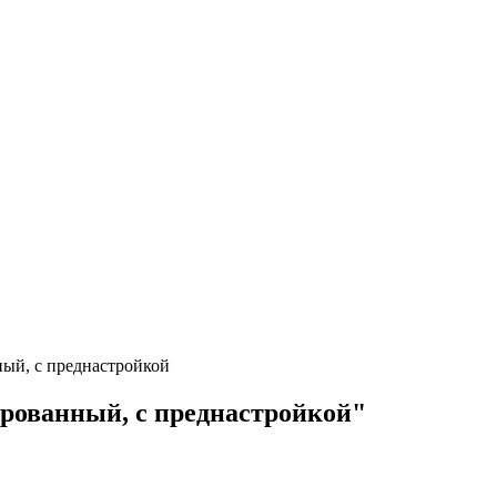
нный, с преднастройкой
мированный, с преднастройкой"