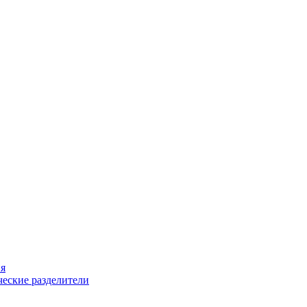
ия
еские разделители